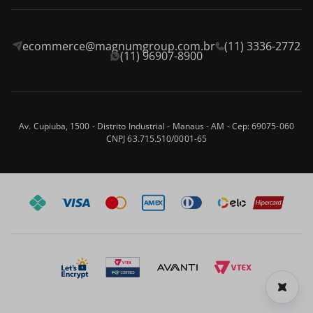
Onde encontrar
Assistência Técnica
ecommerce@magnumgroup.com.br
(11) 3336-2772
Privacidade e Segurança
Fale Conosco
(11) 96907-8900
Termos e Condições
Frete e Entrega
Blog
Trocas e Devoluções
Av. Cupiuba, 1500 - Distrito Industrial - Manaus - AM - Cep: 69075-060
CNPJ 63.715.510/0001-65
Formas de Pagamento
Perguntas frequentes