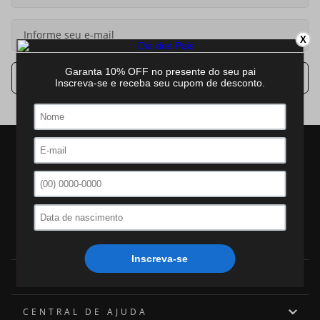
7
º
ch30224
X
8
º
digital
9
º
masculino
Cadastrar
10
º
relogio prata dourado
INSTITUCIONAL
Quem somos
CENTRAL DE AJUDA