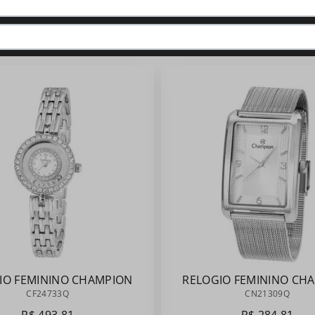
QUEM VIU, VIU TAMBÉM:
IO FEMININO CHAMPION
RELOGIO FEMININO CH
CF24733Q
CN21309Q
CF24733Q
CN21309Q