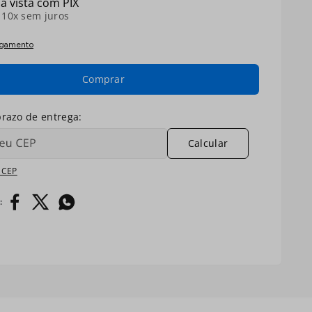
à vista com PIX
é
10
x sem juros
agamento
Comprar
Calcular
 CEP