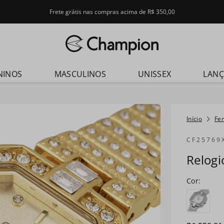
Frete grátis nas compras acima de R$ 350,00
dos
NINOS
MASCULINOS
UNISSEX
LAN
Fe
CF25769
Relog