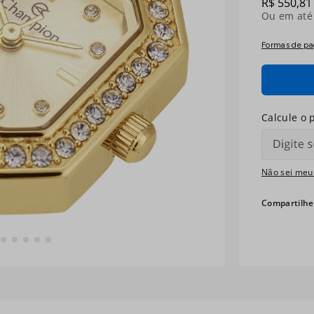
R$
550
,
81
Ou em at
Formas de p
Não sei meu