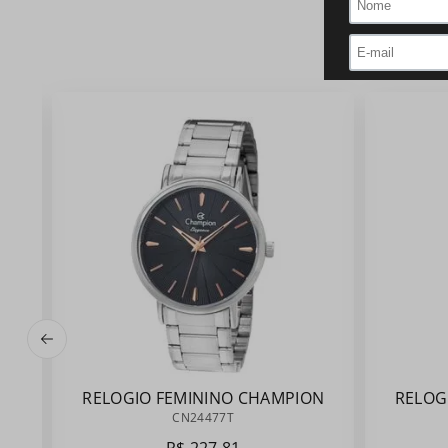
RELOGIO FEMININO CHAMPION
RELOG
CN24477T
CN24477T