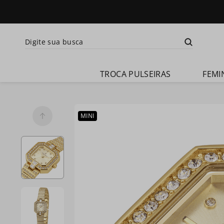
Digite sua busca
Termos mais busca
TROCA PULSEIRAS
FEMI
1
º
relogio 
feminino
2
º
relogio 
MINI
champion 
feminino
3
º
relogio 
masculino
4
º
troca-
pulseira
5
º
relogio 
smartwatch
6
º
ch30224