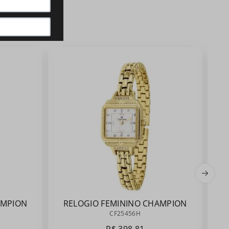
AMPION
RELOGIO FEMININO CHAMPION
CF25456H
CF25456H