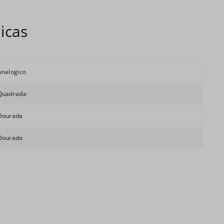
Analogico
Quadrada
Dourada
Dourado