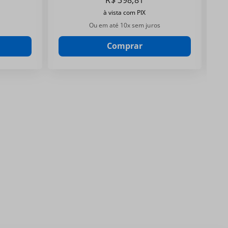
R$
398
,
81
à vista com PIX
Ou em até
10
x sem juros
Comprar