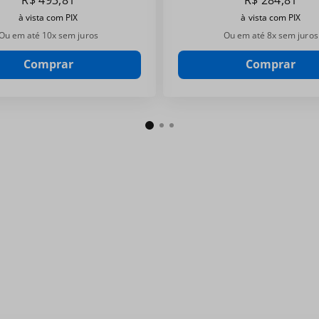
R$
493
,
81
R$
284
,
81
à vista com PIX
à vista com PIX
Ou em até
10
x sem juros
Ou em até
8
x sem juros
Comprar
Comprar