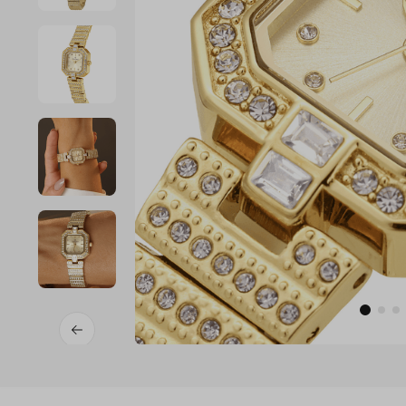
7
º
digital
8
º
masculino
9
º
relogio 
prata 
dourado
10
º
kit troca-
pulseira