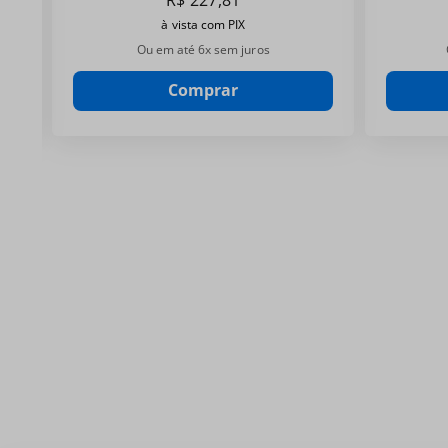
R$
227
,
81
à vista com PIX
Ou em até
6
x sem juros
Comprar