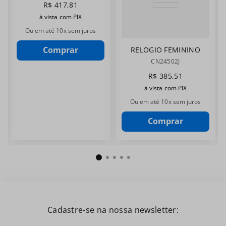
R$
417
,
81
à vista com PIX
Ou em até
10
x sem juros
Comprar
RELOGIO FEMININO
CHAMPION
CN24502J
CN24502J
R$
385
,
51
à vista com PIX
Ou em até
10
x sem juros
Comprar
Cadastre-se na nossa newsletter: