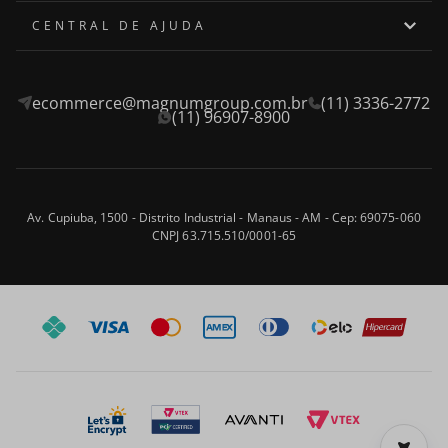
Quem somos
CENTRAL DE AJUDA
Onde encontrar
Assistência Técnica
ecommerce@magnumgroup.com.br
(11) 3336-2772
Privacidade e Segurança
Fale Conosco
(11) 96907-8900
Termos e Condições
Frete e Entrega
Blog
Trocas e Devoluções
Av. Cupiuba, 1500 - Distrito Industrial - Manaus - AM - Cep: 69075-060
CNPJ 63.715.510/0001-65
Formas de Pagamento
Perguntas frequentes