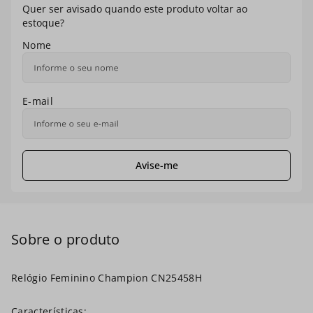
7
º
masculino
8
º
ch30224
9
º
kit troca-pulseira
10
º
relogio prata dourado
Relógio Feminino Champion CN25458H
Características: