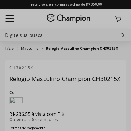
Frete grátis em compras acima de R$ 350,00
Digite sua busca
Termos mais buscados
Masculino
Relogio Masculino Champion CH30215X
1
º
relogio feminino
CH30215X
2
º
relogio champion feminino
Relogio Masculino Champion CH30215X
3
º
relogio masculino
4
º
troca-pulseira
5
º
feminino
R$
236
,
55
à vista com PIX
Ou em até
6
x sem juros
6
º
relogio smartwatch
Formas de pagamento