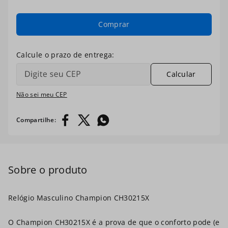
7
º
ch30224
Comprar
8
º
digital
9
º
masculino
Calcular
10
º
relogio prata dourado
Não sei meu CEP
Relógio Masculino Champion CH30215X
O Champion CH30215X é a prova de que o conforto pode (e