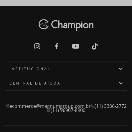
INSTITUCIONAL
Quem somos
CENTRAL DE AJUDA
Onde encontrar
Assistência Técnica
ecommerce@magnumgroup.com.br
(11) 3336-2772
Privacidade e Segurança
Fale Conosco
(11) 96907-8900
Termos e Condições
Frete e Entrega