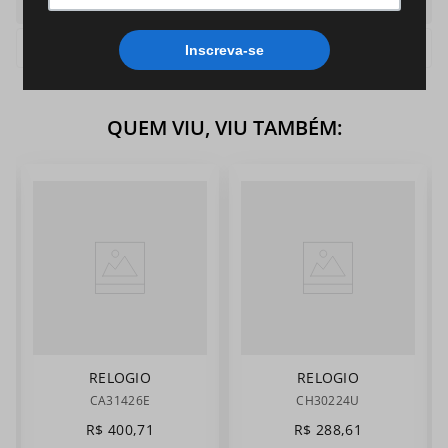
Cor
Especiais
Cor Pulseira
Bicolor
QUEM VIU, VIU TAMBÉM:
RELOGIO
RELOGIO
MASCULINO
MASCULINO
CA31426E
CH30224U
CHAMPION
CHAMPION
R$
400
,
71
R$
288
,
61
CA31426E
CH30224U