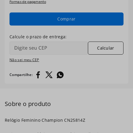
Formas de pagamento
7
º
ch30224
8
º
digital
Comprar
9
º
masculino
10
º
relogio prata dourado
Calcular
Não sei meu CEP
Relógio Feminino Champion CN25814Z