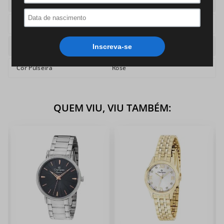
Caixa
Redonda
Pulseira
Aco
Cor
Rose
Cor Pulseira
Rose
QUEM VIU, VIU TAMBÉM: