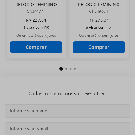
RELOGIO FEMININO
RELOGIO FEMININO
CHAMPION
CHAMPION
CN24477T
CH24900H
CN24477T
CH24900H
R$
227
,
81
R$
275
,
31
à vista com PIX
à vista com PIX
Ou em até
6
x sem juros
Ou em até
7
x sem juros
Comprar
Comprar
Cadastre-se na nossa newsletter: