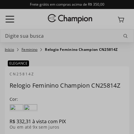
Frete grátis em compras acima de R$ 350,00
Digite sua busca
Termos mais buscados
Feminino
Relogio Feminino Champion CN25814Z
1
º
relogio feminino
ELEGANCE
2
º
relogio champion feminino
CN25814Z
Relogio Feminino Champion CN25814Z
3
º
relogio masculino
4
º
troca-pulseira
5
º
feminino
R$
332
,
31
à vista com PIX
6
º
relogio smartwatch
Ou em até
9
x sem juros