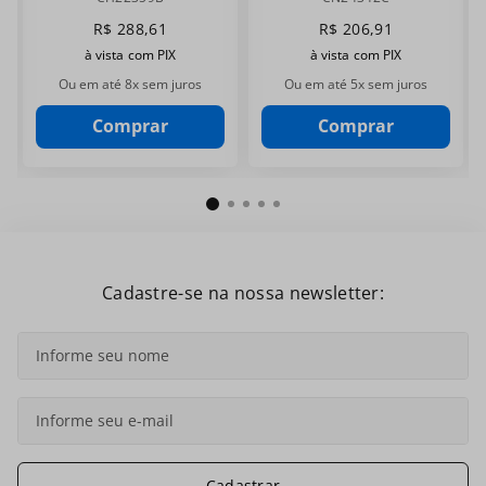
CH22359B
CN24342C
R$
288
,
61
R$
206
,
91
à vista com PIX
à vista com PIX
Ou em até
8
x sem juros
Ou em até
5
x sem juros
Comprar
Comprar
Cadastre-se na nossa newsletter:
Cadastrar