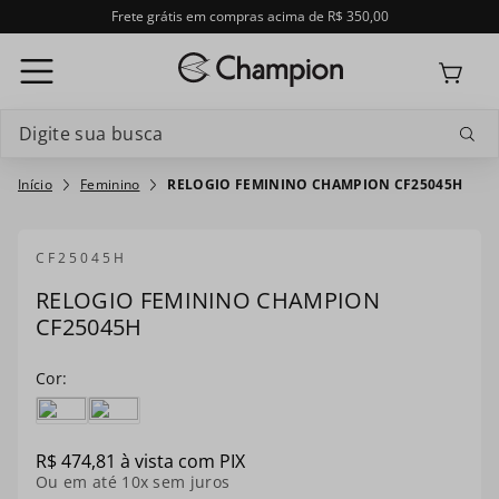
Frete grátis em compras acima de R$ 350,00
Digite sua busca
Termos mais buscados
Feminino
RELOGIO FEMININO CHAMPION CF25045H
1
º
relogio feminino
CF25045H
2
º
relogio champion feminino
RELOGIO FEMININO CHAMPION
CF25045H
3
º
relogio masculino
4
º
troca-pulseira
5
º
relogio smartwatch
R$
474
,
81
à vista com PIX
6
º
ch30224
Ou em até
10
x sem juros