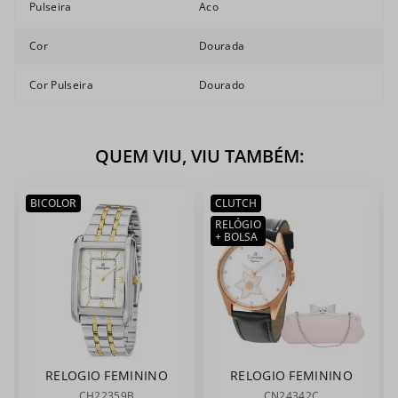
Pulseira
Aco
Cor
Dourada
Cor Pulseira
Dourado
QUEM VIU, VIU TAMBÉM:
BICOLOR
CLUTCH
RELÓGIO
+ BOLSA
RELOGIO FEMININO
RELOGIO FEMININO
CHAMPION
CHAMPION
CH22359B
CN24342C