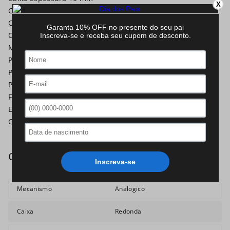
X
Caixa Comprimento 33 mm
Caixa Material Metal
Caixa Cor Dourado
Mostrador Cor Branco
Pulseira Largura 16,5 mm
Pulseira Material Metal
Pulseira Cor Dourado
Fecho Tipo Trava Pressão
Estilo Social
Garantia 12 Meses
Mecanismo
Analogico
Caixa
Redonda