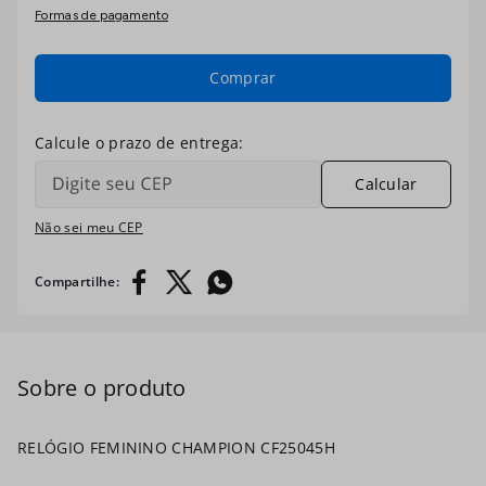
Formas de pagamento
7
º
digital
8
º
masculino
Comprar
9
º
relogio prata dourado
10
º
kit troca-pulseira
Calcular
Não sei meu CEP
RELÓGIO FEMININO CHAMPION CF25045H