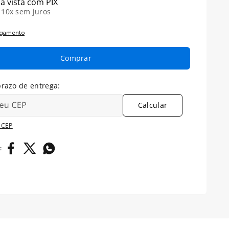
à vista com PIX
é
10
x sem juros
agamento
Comprar
Calcular
 CEP