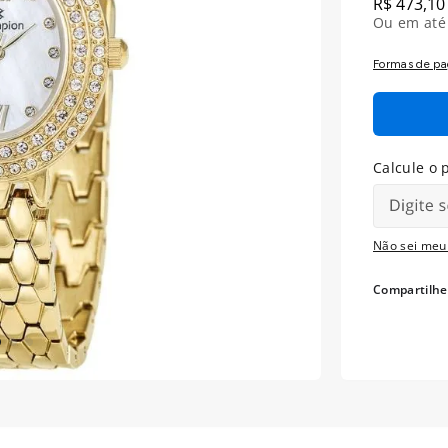
R$
473
,
10
Ou em at
Formas de p
Não sei meu