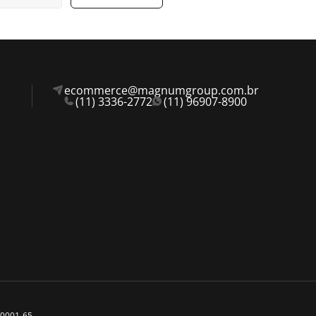
ecommerce@magnumgroup.com.br
(11) 3336-2772
(11) 96907-8900
0/0001-65