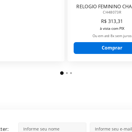
RELOGIO FEMININO CH
CH48073R
CH48073R
R$
313
,
31
à vista com PIX
Ou em até
8
x sem juros
Comprar
ter: