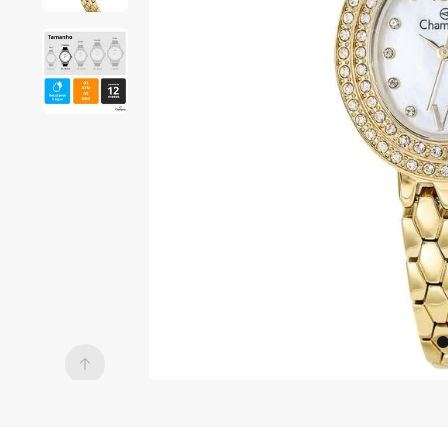
7
º
relogio 
prata 
dourado
8
º
digital
9
º
masculino
10
º
relógio 
feminino 
digital