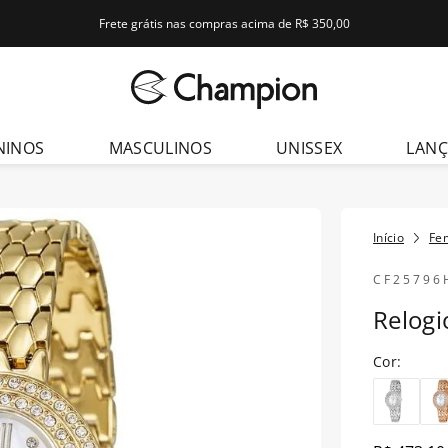
Frete grátis nas compras acima de R$ 350,00
dos
NINOS
MASCULINOS
UNISSEX
LAN
Fe
CF25796
Relog