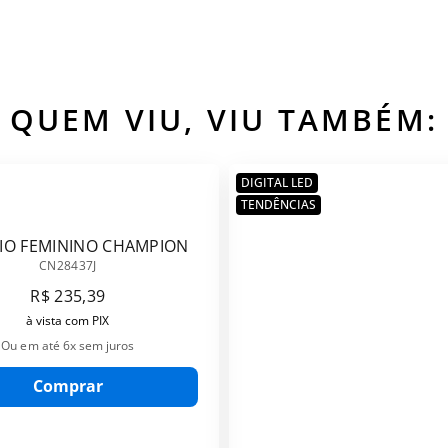
QUEM VIU, VIU TAMBÉM:
DIGITAL LED
TENDÊNCIAS
IO FEMININO CHAMPION
CN28437J
CN28437J
R$
235
,
39
à vista com PIX
Ou em até
6
x sem juros
Comprar