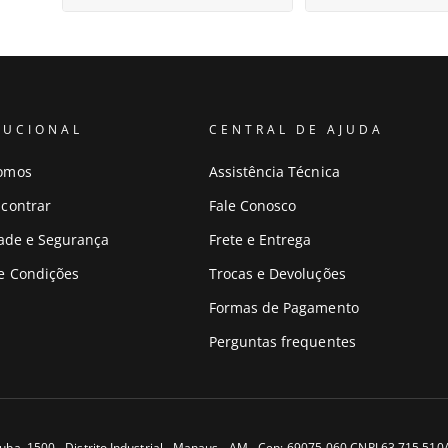
TUCIONAL
CENTRAL DE AJUDA
omos
Assistência Técnica
contrar
Fale Conosco
dade e Segurança
Frete e Entrega
e Condições
Trocas e Devoluções
Formas de Pagamento
Perguntas frequentes
uba, 1500 - Distrito Industrial - Manaus - AM - Cep: 69075-060 CNPJ 63.715.51