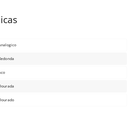
Analogico
Redonda
Aco
Dourada
Dourado