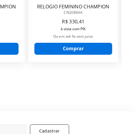
AMPION
RELOGIO FEMININO CHAMPION
CN20864A
CN20864A
R$
330
,
41
à vista com PIX
Ou em até
9
x sem juros
Comprar
Cadastrar