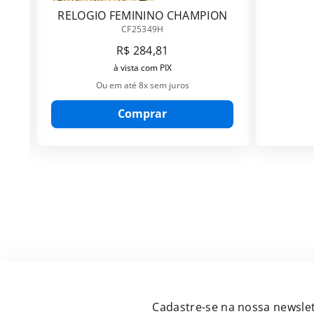
RELOGIO FEMININO CHAMPION
CF25349H
CF25349H
R$
284
,
81
à vista com PIX
Ou em até
8
x sem juros
Comprar
Cadastre-se na nossa newslet