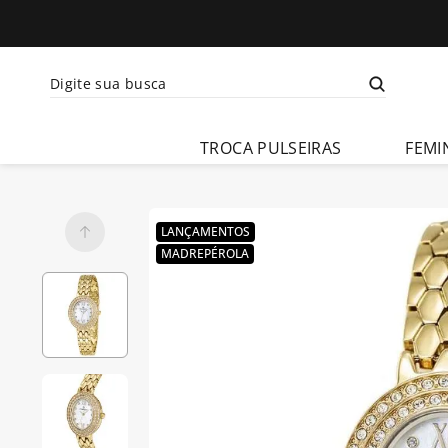
Digite sua busca
Termos mais busca
TROCA PULSEIRAS
FEMI
1
º
relogio 
feminino
2
º
relogio 
LANÇAMENTOS
champion 
MADREPÉROLA
feminino
3
º
relogio 
masculino
4
º
troca-
pulseira
5
º
relogio 
smartwatch
6
º
ch30224