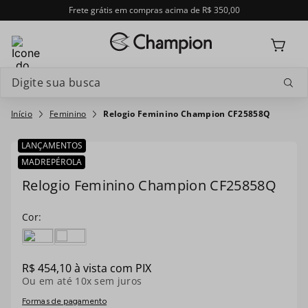
Frete grátis em compras acima de R$ 350,00
Digite sua busca
Termos mais buscados
Feminino
Relogio Feminino Champion CF25858Q
1
º
relogio feminino
LANÇAMENTOS
CF25858Q
MADREPÉROLA
2
º
relogio champion feminino
Relogio Feminino Champion CF25858Q
3
º
relogio masculino
4
º
troca-pulseira
5
º
relogio smartwatch
R$
454
,
10
à vista com PIX
Ou em até
10
x sem juros
6
º
ch30224
Formas de pagamento