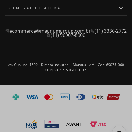
Quem somos
CENTRAL DE AJUDA
Onde encontrar
Assistência Técnica
ecommerce@magnumgroup.com.br
(11) 3336-2772
Privacidade e Segurança
Fale Conosco
(11) 96907-8900
Termos e Condições
Frete e Entrega
Blog
Trocas e Devoluções
Av. Cupiuba, 1500 - Distrito Industrial - Manaus - AM - Cep: 69075-060
CNPJ 63.715.510/0001-65
Formas de Pagamento
Perguntas frequentes