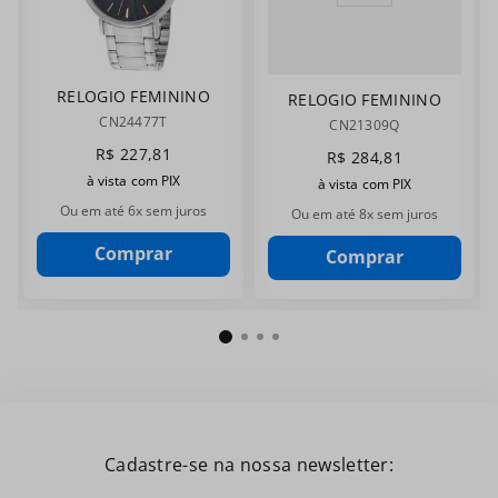
RELOGIO FEMININO
RELOGIO FEMININO
CHAMPION
CHAMPION
CN24477T
CN21309Q
CN24477T
CN21309Q
R$
227
,
81
R$
284
,
81
à vista com PIX
à vista com PIX
Ou em até
6
x sem juros
Ou em até
8
x sem juros
Comprar
Comprar
Cadastre-se na nossa newsletter: