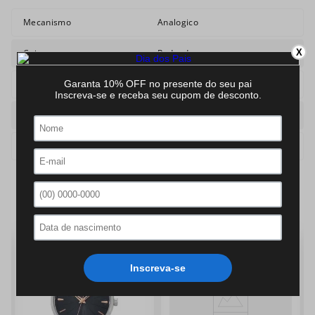
Mecanismo
Analogico
Caixa
Redonda
X
Pulseira
Aco
Cor
Prateado
Cor Pulseira
Prata
QUEM VIU, VIU TAMBÉM: