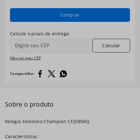
7
º
digital
Comprar
8
º
masculino
9
º
relogio prata dourado
Calcular
10
º
kit troca-pulseira
Não sei meu CEP
Relógio Feminino Champion CF25858Q
Características: