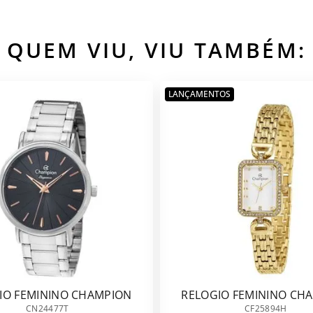
QUEM VIU, VIU TAMBÉM:
LANÇAMENTOS
IO FEMININO CHAMPION
RELOGIO FEMININO CH
CN24477T
CF25894H
CN24477T
CF25894H