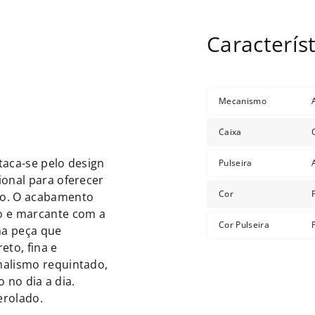
Mecanismo
Caixa
taca-se pelo design
Pulseira
ional para oferecer
Cor
so. O acabamento
o e marcante com a
Cor Pulseira
ma peça que
eto, fina e
malismo requintado,
o no dia a dia.
erolado.