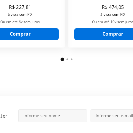
R$
227
,
81
R$
474
,
05
à vista com PIX
à vista com PIX
Ou em até
6
x sem juros
Ou em até
10
x sem juro
Comprar
Comprar
ter: