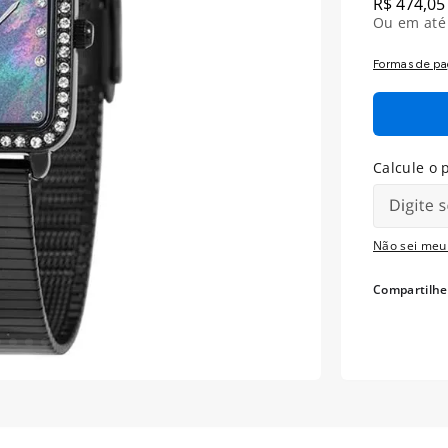
R$
474
,
05
Ou em at
Formas de p
Não sei meu