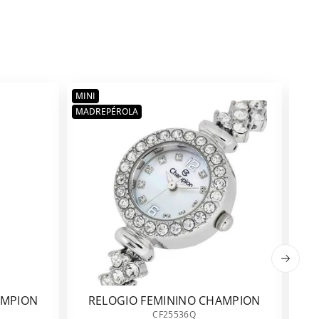
MINI
MADREPÉROLA
AMPION
RELOGIO FEMININO CHAMPION
CF25536Q
CF25536Q