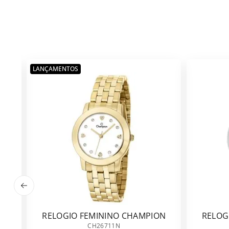
LANÇAMENTOS
RELOGIO FEMININO CHAMPION
RELOG
CH26711N
CH26711N