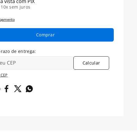
à vista com PIX
é
10
x sem juros
agamento
Comprar
Calcular
 CEP