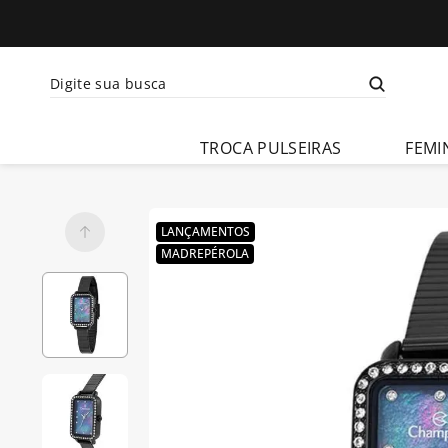
Digite sua busca
Termos mais busca
TROCA PULSEIRAS
FEMI
1
º
relogio 
feminino
2
º
relogio 
LANÇAMENTOS
champion 
MADREPÉROLA
feminino
3
º
relogio 
masculino
4
º
troca-
pulseira
5
º
relogio 
smartwatch
6
º
ch30224