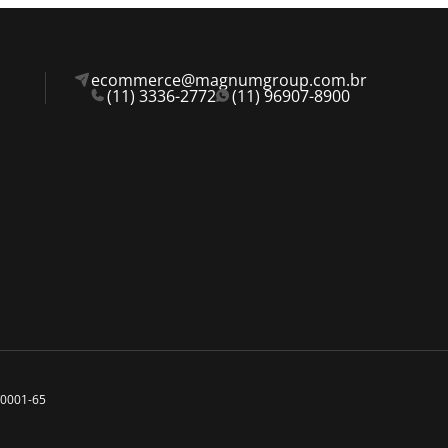
ecommerce@magnumgroup.com.br
(11) 3336-2772
(11) 96907-8900
0/0001-65