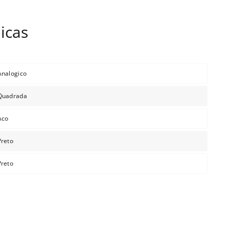
Analogico
Quadrada
Aco
Preto
Preto