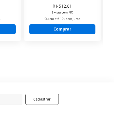
R$
512
,
81
à vista com PIX
s
Ou em até
10
x sem juros
Comprar
Cadastrar