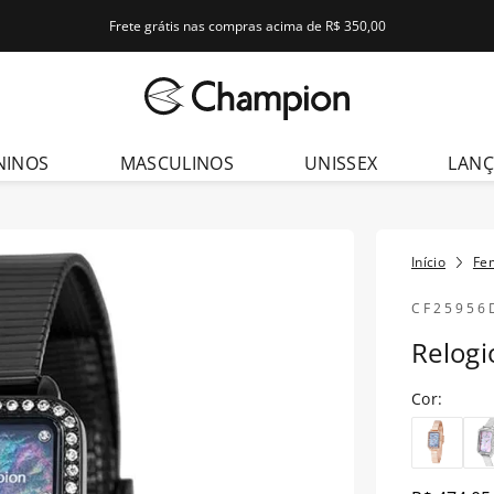
Frete grátis nas compras acima de R$ 350,00
dos
NINOS
MASCULINOS
UNISSEX
LAN
Fe
CF25956
Relog