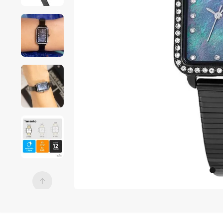
7
º
relogio 
prata 
dourado
8
º
digital
9
º
masculino
10
º
relógio 
feminino 
digital