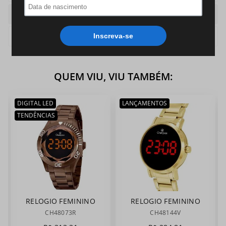
Cor
Rose
Cor Pulseira
Rose
QUEM VIU, VIU TAMBÉM:
DIGITAL LED
LANÇAMENTOS
TENDÊNCIAS
RELOGIO FEMININO
RELOGIO FEMININO
CHAMPION
CHAMPION
CH48073R
CH48144V
CH48073R
CH48144V