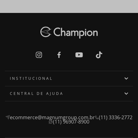
INSTITUCIONAL
Quem somos
CENTRAL DE AJUDA
Onde encontrar
Assistência Técnica
ecommerce@magnumgroup.com.br
(11) 3336-2772
Privacidade e Segurança
Fale Conosco
(11) 96907-8900
Termos e Condições
Frete e Entrega