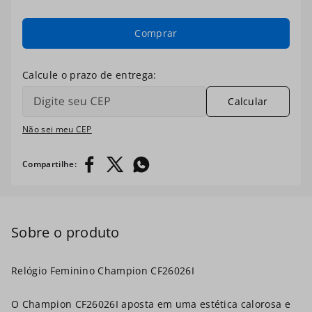
7
º
digital
Comprar
8
º
masculino
9
º
relogio prata dourado
Calcular
10
º
kit troca-pulseira
Não sei meu CEP
Relógio Feminino Champion CF26026I
O Champion CF26026I aposta em uma estética calorosa e