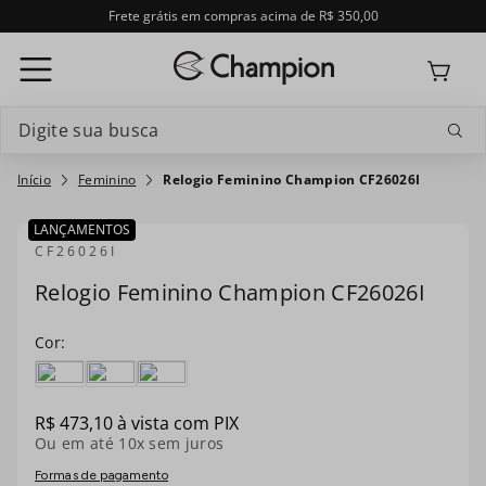
Frete grátis em compras acima de R$ 350,00
Digite sua busca
Termos mais buscados
Feminino
Relogio Feminino Champion CF26026I
1
º
relogio feminino
LANÇAMENTOS
CF26026I
2
º
relogio champion feminino
Relogio Feminino Champion CF26026I
3
º
relogio masculino
4
º
troca-pulseira
5
º
relogio smartwatch
R$
473
,
10
à vista com PIX
Ou em até
10
x sem juros
6
º
ch30224
Formas de pagamento