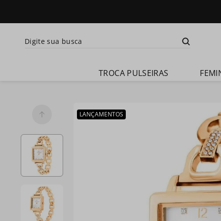
Digite sua busca
Termos mais busca
TROCA PULSEIRAS
FEMI
1
º
relogio 
feminino
2
º
relogio 
LANÇAMENTOS
champion 
feminino
3
º
relogio 
masculino
4
º
troca-
pulseira
5
º
relogio 
smartwatch
6
º
ch30224