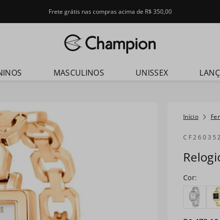
Frete grátis nas compras acima de R$ 350,00
dos
NINOS
MASCULINOS
UNISSEX
LAN
Fe
CF26035
Relog