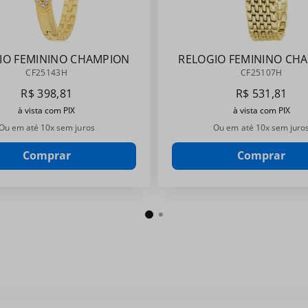
IO FEMININO CHAMPION
RELOGIO FEMININO CH
CF25143H
CF25107H
CF25143H
CF25107H
R$
398
,
81
R$
531
,
81
à vista com PIX
à vista com PIX
Ou em até
10
x sem juros
Ou em até
10
x sem juro
Comprar
Comprar