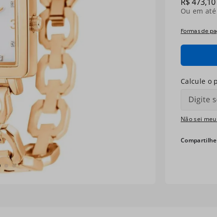
R$
473
,
10
Ou em at
Formas de p
Não sei meu