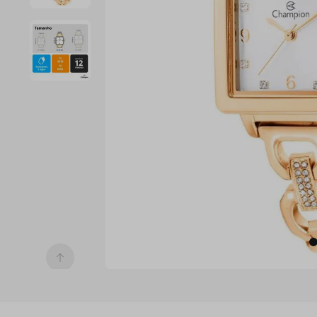
7
º
digital
8
º
masculino
9
º
relogio 
prata 
dourado
10
º
kit troca-
pulseira