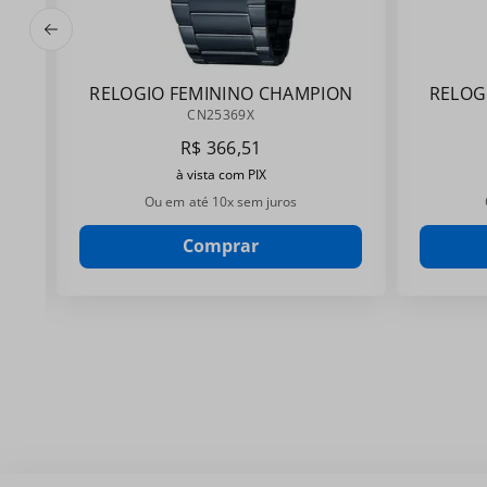
RELOGIO FEMININO CHAMPION
RELOG
CN25369X
CN25369X
R$
366
,
51
à vista com PIX
Ou em até
10
x sem juros
Comprar