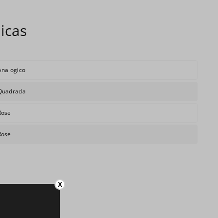
Analogico
Quadrada
Rose
Rose
X