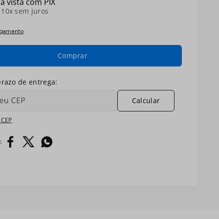
à vista com PIX
é
10
x sem juros
agamento
Comprar
Calcular
 CEP