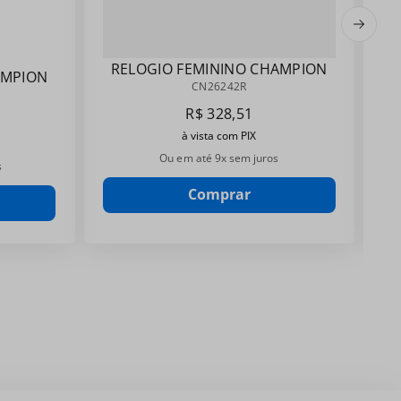
RELOGIO FEMININO CHAMPION
AMPION
CN26242R
CN26242R
R$
328
,
51
à vista com PIX
Ou em até
9
x sem juros
s
Comprar