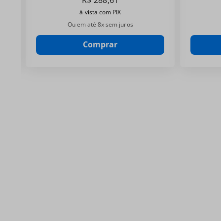
R$
288
,
61
à vista com PIX
Ou em até
8
x sem juros
Comprar