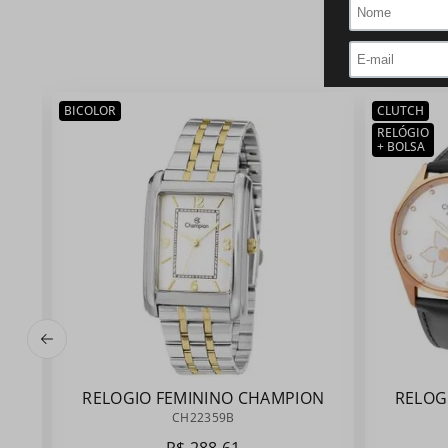
BICOLOR
CLUTCH
RELÓGIO
+ BOLSA
RELOGIO FEMININO CHAMPION
RELOG
CH22359B
CH22359B