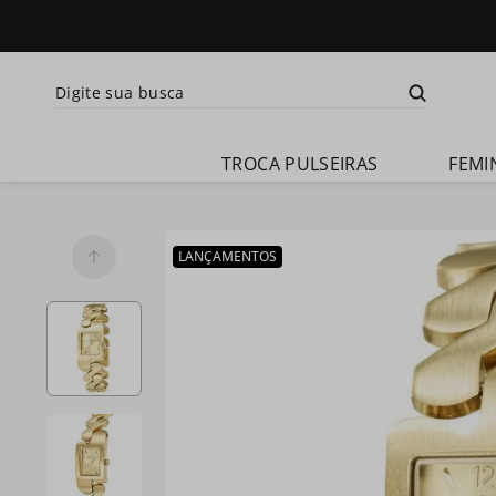
Digite sua busca
Termos mais busca
TROCA PULSEIRAS
FEMI
1
º
relogio 
feminino
2
º
relogio 
LANÇAMENTOS
champion 
feminino
3
º
relogio 
masculino
4
º
troca-
pulseira
5
º
relogio 
smartwatch
6
º
ch30224