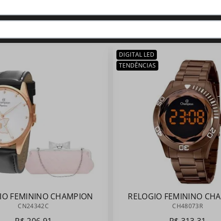
QUEM VIU, VIU TAMBÉM:
DIGITAL LED
TENDÊNCIAS
IO FEMININO CHAMPION
RELOGIO FEMININO CH
CN24342C
CH48073R
CN24342C
CH48073R