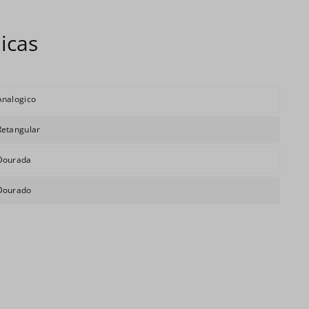
Analogico
Retangular
Dourada
Dourado