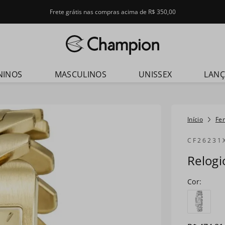
Frete grátis nas compras acima de R$ 350,00
dos
NINOS
MASCULINOS
UNISSEX
LAN
Fe
CF26231
Relog