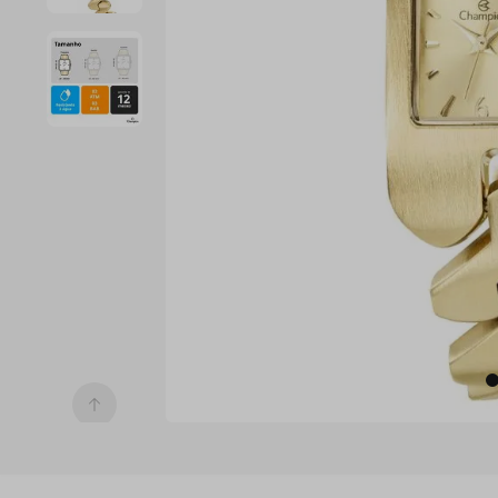
7
º
digital
8
º
masculino
9
º
relogio 
prata 
dourado
10
º
kit troca-
pulseira