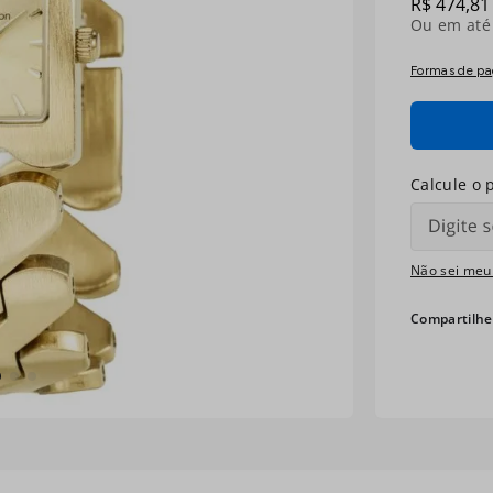
R$
474
,
81
Ou em at
Formas de p
Não sei meu