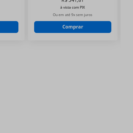
R$
341
,
81
à vista com PIX
Ou em até
9
x sem juros
Comprar