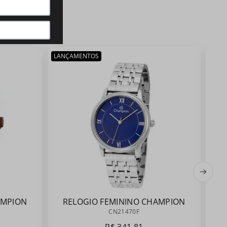
LANÇAMENTOS
AMPION
RELOGIO FEMININO CHAMPION
CN21470F
CN21470F