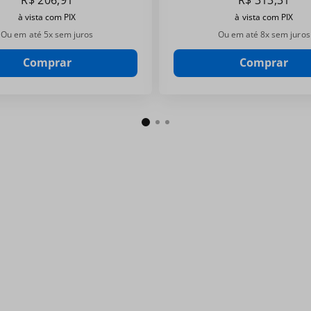
R$
206
,
91
R$
313
,
31
à vista com PIX
à vista com PIX
Ou em até
5
x sem juros
Ou em até
8
x sem juros
Comprar
Comprar