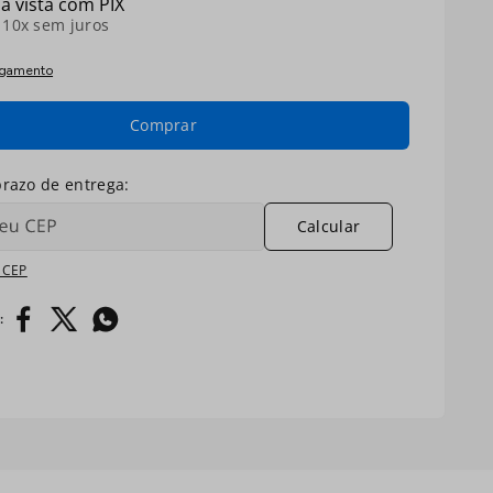
à vista com PIX
é
10
x sem juros
agamento
Comprar
Calcular
 CEP