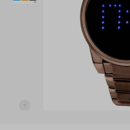
7
º
digital
8
º
masculino
9
º
relogio 
prata 
dourado
10
º
kit troca-
pulseira