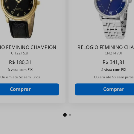
IO FEMININO CHAMPION
RELOGIO FEMININO CH
CH22153P
CN21470F
CH22153P
CN21470F
R$
180
,
31
R$
341
,
81
à vista com PIX
à vista com PIX
Ou em até
5
x sem juros
Ou em até
9
x sem juros
Comprar
Comprar