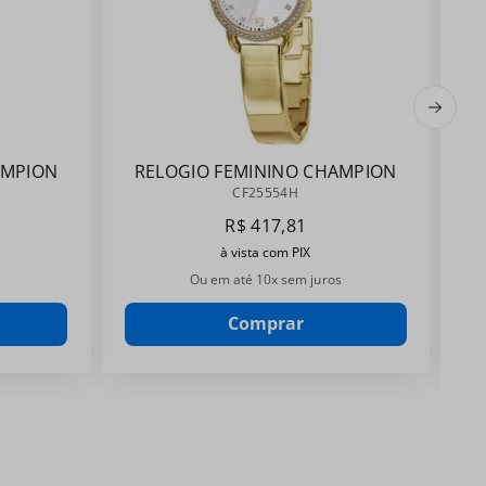
AMPION
RELOGIO FEMININO CHAMPION
CF25554H
CF25554H
R$
417
,
81
à vista com PIX
Ou em até
10
x sem juros
Comprar