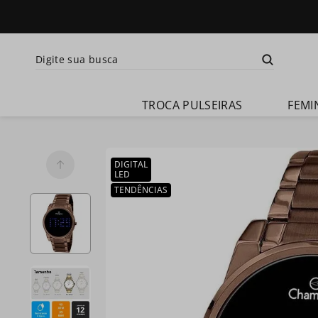
Digite sua busca
Termos mais busca
TROCA PULSEIRAS
FEMI
1
º
relogio 
feminino
2
º
relogio 
DIGITAL
champion 
LED
feminino
TENDÊNCIAS
3
º
relogio 
masculino
4
º
troca-
pulseira
5
º
relogio 
smartwatch
6
º
ch30224