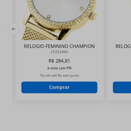
RELOGIO FEMININO CHAMPION
RELOG
CF25349H
CF25349H
R$
284
,
81
à vista com PIX
Ou em até
8
x sem juros
Comprar