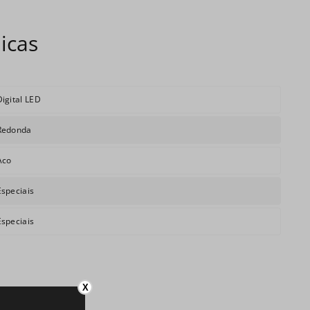
Digital LED
Redonda
Aco
Especiais
Especiais
X