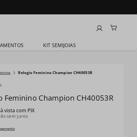
ÇAMENTOS
KIT SEMIJOIAS
minino
Relogio Feminino Champion CH40053R
R
io Feminino Champion CH40053R
à vista com PIX
é
8
x sem juros
agamento