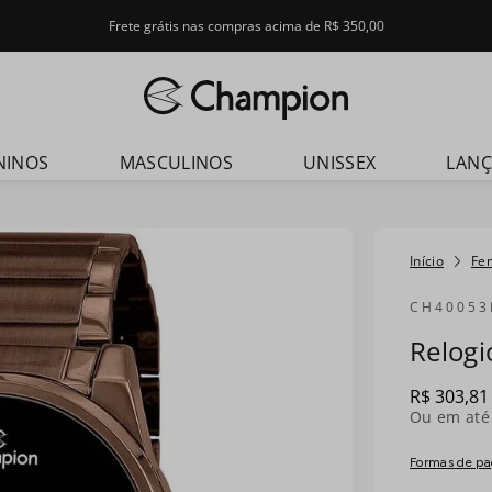
Frete grátis nas compras acima de R$ 350,00
dos
NINOS
MASCULINOS
UNISSEX
LAN
Fe
CH40053
Relog
R$
303
,
81
Ou em at
Formas de p