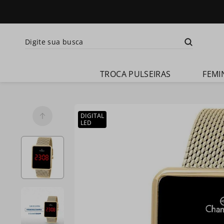
Digite sua busca
Termos mais busca
TROCA PULSEIRAS
FEMI
1
º
relogio 
feminino
2
º
relogio 
DIGITAL
champion 
LED
feminino
3
º
relogio 
masculino
4
º
troca-
pulseira
5
º
relogio 
smartwatch
6
º
ch30224