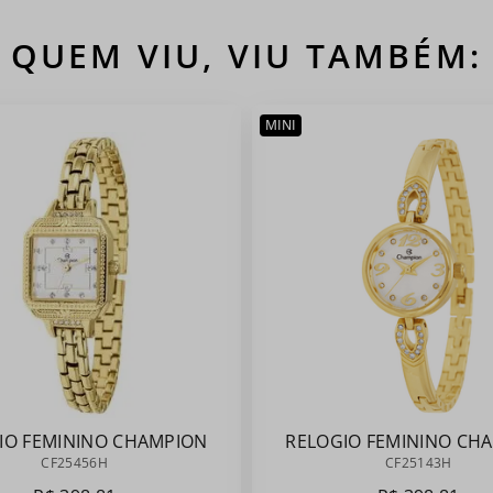
QUEM VIU, VIU TAMBÉM:
MINI
IO FEMININO CHAMPION
RELOGIO FEMININO CH
CF25456H
CF25143H
CF25456H
CF25143H