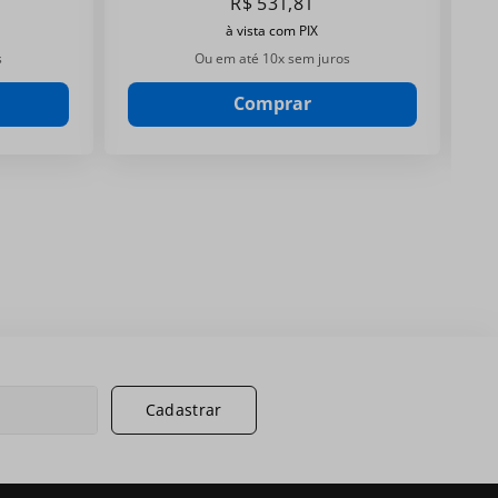
R$
531
,
81
à vista com PIX
s
Ou em até
10
x sem juros
Comprar
Cadastrar