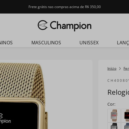
Frete grátis nas compras acima de R$ 350,00
dos
NINOS
MASCULINOS
UNISSEX
LAN
Fe
CH40080
Relog