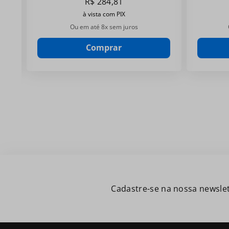
R$
284
,
81
à vista com PIX
Ou em até
8
x sem juros
Comprar
Cadastre-se na nossa newslet