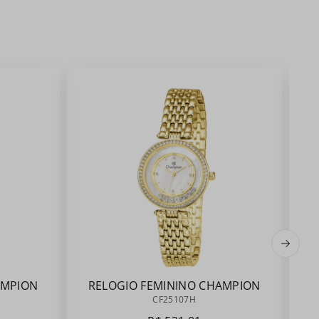
AMPION
RELOGIO FEMININO CHAMPION
CF25107H
CF25107H