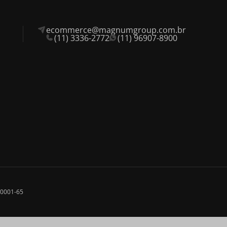
ecommerce@magnumgroup.com.br
(11) 3336-2772
(11) 96907-8900
0/0001-65