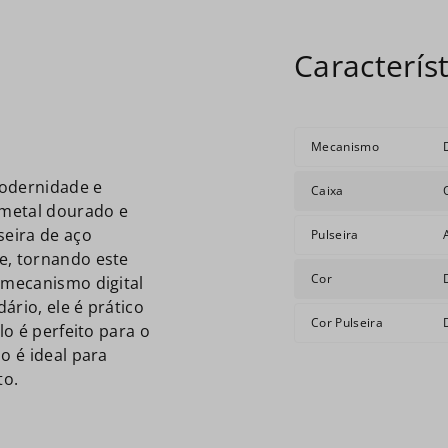
Mecanismo
odernidade e
Caixa
 metal dourado e
seira de aço
Pulseira
e, tornando este
Cor
 mecanismo digital
ário, ele é prático
Cor Pulseira
lo é perfeito para o
o é ideal para
to.