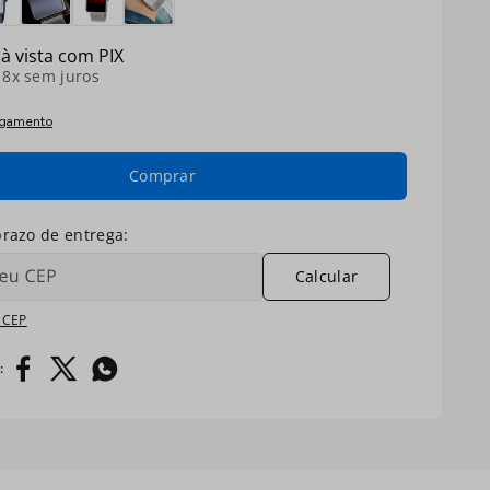
à vista com PIX
é
8
x sem juros
agamento
Comprar
Calcular
 CEP