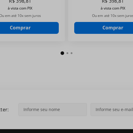
R$
398
,
81
R$
398
,
81
à vista com PIX
à vista com PIX
Ou em até
10
x sem juros
Ou em até
10
x sem juro
Comprar
Comprar
ter: