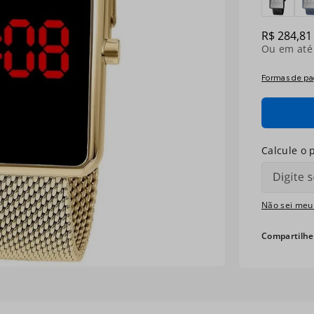
R$
284
,
81
Ou em at
Formas de p
Não sei meu