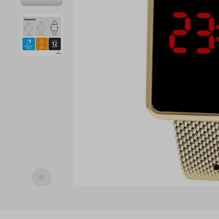
7
º
digital
8
º
masculino
9
º
relogio 
prata 
dourado
10
º
kit troca-
pulseira