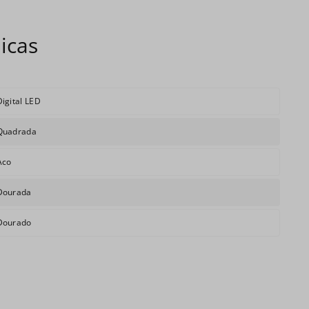
Digital LED
Quadrada
Aco
Dourada
Dourado