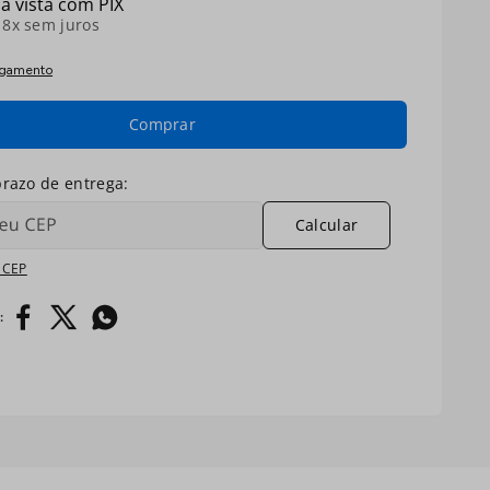
à vista com PIX
é
8
x sem juros
agamento
Comprar
Calcular
 CEP