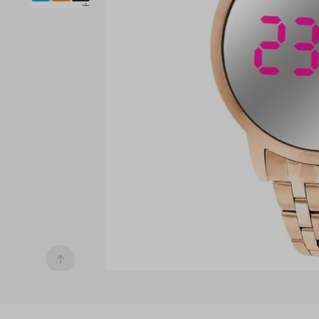
7
º
digital
8
º
masculino
9
º
relogio 
prata 
dourado
10
º
kit troca-
pulseira