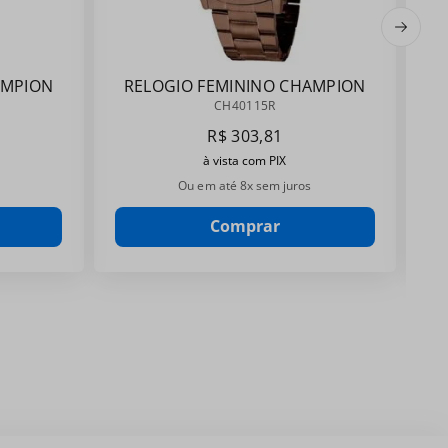
AMPION
RELOGIO FEMININO CHAMPION
CH40115R
CH40115R
R$
303
,
81
à vista com PIX
Ou em até
8
x sem juros
Comprar