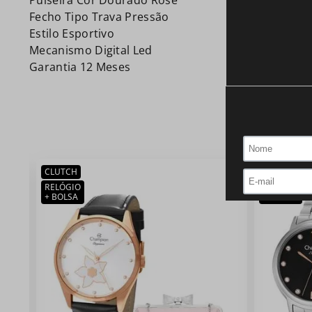
Pulseira Cor Dourado Rosé
Fecho Tipo Trava Pressão
Estilo Esportivo
Mecanismo Digital Led
Garantia 12 Meses
CLUTCH
CLUTCH
RELÓGIO
RELÓGIO
+ BOLSA
+ BOLSA