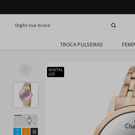
Digite sua busca
Termos mais busca
TROCA PULSEIRAS
FEMI
1
º
relogio 
feminino
2
º
relogio 
DIGITAL
champion 
LED
feminino
3
º
relogio 
masculino
4
º
troca-
pulseira
5
º
relogio 
smartwatch
6
º
ch30224