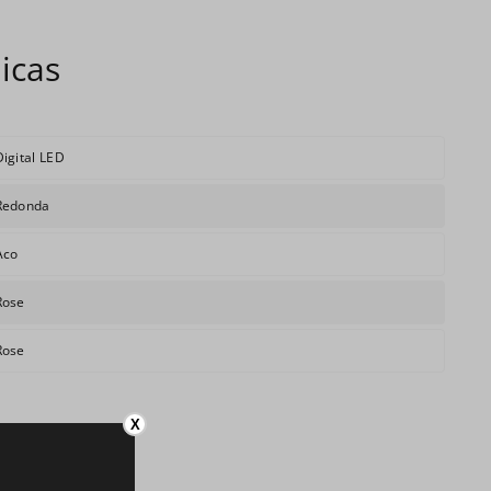
Digital LED
Redonda
Aco
Rose
Rose
X