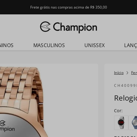
Frete grátis nas compras acima de R$ 350,00
dos
NINOS
MASCULINOS
UNISSEX
LAN
Fe
CH40099
Relog