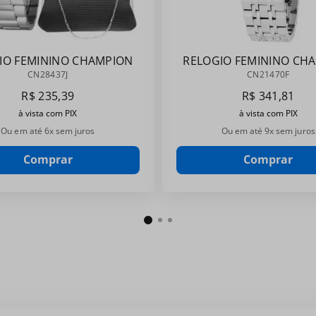
IO FEMININO CHAMPION
RELOGIO FEMININO CH
CN28437J
CN21470F
CN28437J
CN21470F
R$
235
,
39
R$
341
,
81
à vista com PIX
à vista com PIX
Ou em até
6
x sem juros
Ou em até
9
x sem juros
Comprar
Comprar