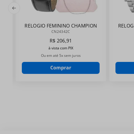
RELOGIO FEMININO CHAMPION
RELOG
CN24342C
CN24342C
R$
206
,
91
à vista com PIX
Ou em até
5
x sem juros
Comprar