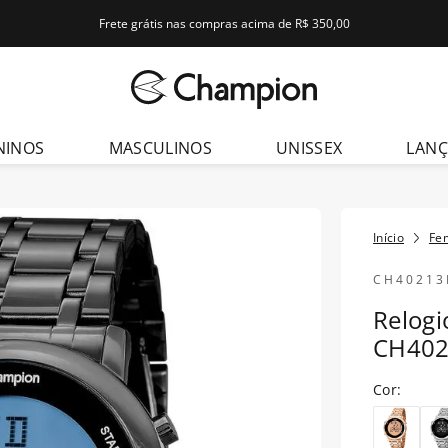
Frete grátis nas compras acima de R$ 350,00
dos
NINOS
MASCULINOS
UNISSEX
LAN
Fe
CH40213
Relog
CH40