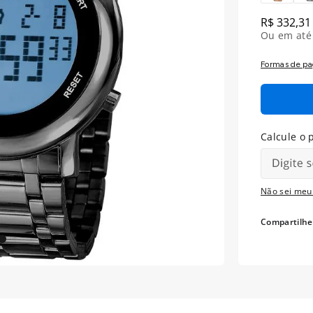
R$
332
,
31
Ou em at
Formas de p
Não sei meu