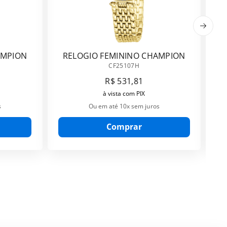
AMPION
RELOGIO FEMININO CHAMPION
CF25107H
CF25107H
R$
531
,
81
à vista com PIX
s
Ou em até
10
x sem juros
Comprar