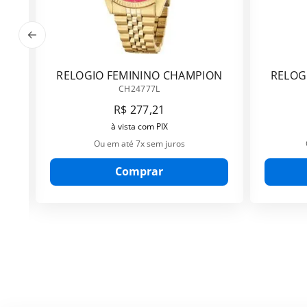
RELOGIO FEMININO CHAMPION
RELOG
CH24777L
CH24777L
R$
277
,
21
à vista com PIX
Ou em até
7
x sem juros
Comprar