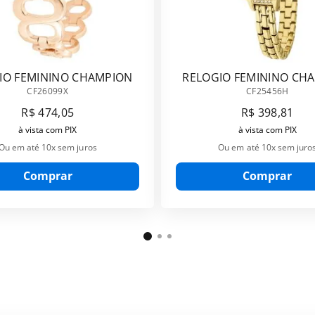
IO FEMININO CHAMPION
RELOGIO FEMININO CH
CF26099X
CF25456H
CF26099X
CF25456H
R$
474
,
05
R$
398
,
81
à vista com PIX
à vista com PIX
Ou em até
10
x sem juros
Ou em até
10
x sem juro
Comprar
Comprar