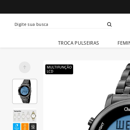
Digite sua busca
Termos mais busca
TROCA PULSEIRAS
FEMI
1
º
relogio 
feminino
2
º
relogio 
MULTIFUNÇÃO
champion 
LCD
feminino
3
º
relogio 
masculino
4
º
troca-
pulseira
5
º
relogio 
smartwatch
6
º
ch30224