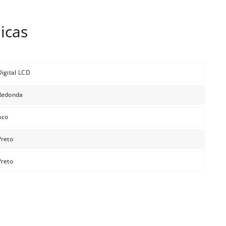
Digital LCD
Redonda
Aco
Preto
Preto