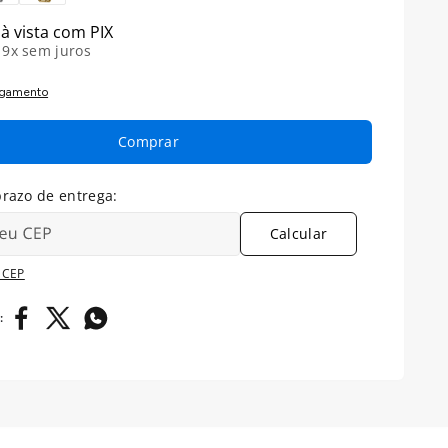
à vista com PIX
é
9
x sem juros
agamento
Comprar
Calcular
 CEP