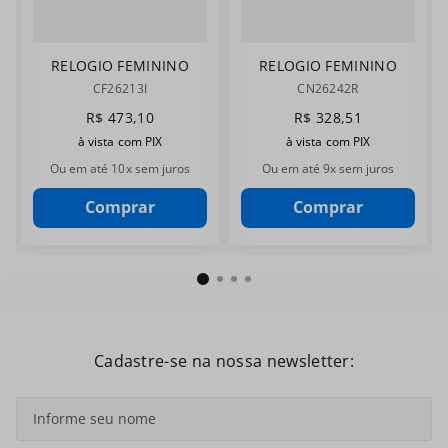
RELOGIO FEMININO
RELOGIO FEMININO
CHAMPION
CHAMPION
CF26213I
CN26242R
CF26213I
CN26242R
R$
473
,
10
R$
328
,
51
à vista com PIX
à vista com PIX
Ou em até
10
x sem juros
Ou em até
9
x sem juros
Comprar
Comprar
Cadastre-se na nossa newsletter: