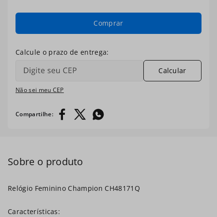
7
º
masculino
Comprar
8
º
ch30224
9
º
kit troca-pulseira
Calcular
10
º
relogio prata dourado
Não sei meu CEP
Relógio Feminino Champion CH48171Q
Características: