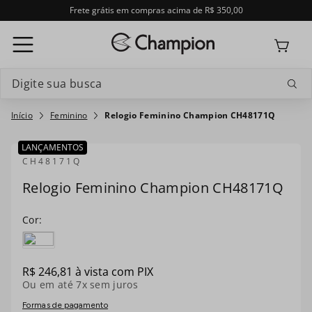
Frete grátis em compras acima de R$ 350,00
Digite sua busca
Termos mais buscados
Feminino
Relogio Feminino Champion CH48171Q
1
º
relogio feminino
LANÇAMENTOS
CH48171Q
2
º
relogio champion feminino
Relogio Feminino Champion CH48171Q
3
º
relogio masculino
4
º
troca-pulseira
5
º
relogio smartwatch
R$
246
,
81
à vista com PIX
Ou em até
7
x sem juros
6
º
digital
Formas de pagamento