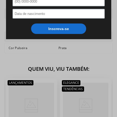
Mecanismo
Digital LED
Caixa
Redonda
Pulseira
Aco
Cor
Prateado
Cor Pulseira
Prata
QUEM VIU, VIU TAMBÉM:
LANÇAMENTOS
ELEGANCE
TENDÊNCIAS