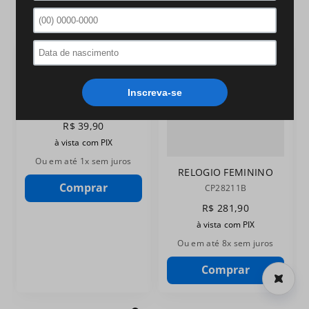
SMARTWATCH
Ver tudo
7
º
digital
8
º
ch30224
9
º
kit troca-pulseira
KIT TROCA
10
º
relogio prata dourado
PULSEIRA VERDE
PR30119S
MILITAR CHAMPION
R$
39
,
90
PR30119S
à vista com PIX
Ou em até
1
x sem juros
RELOGIO FEMININO
CHAMPION
Comprar
CP28211B
CP28211B
R$
281
,
90
à vista com PIX
Ou em até
8
x sem juros
Comprar