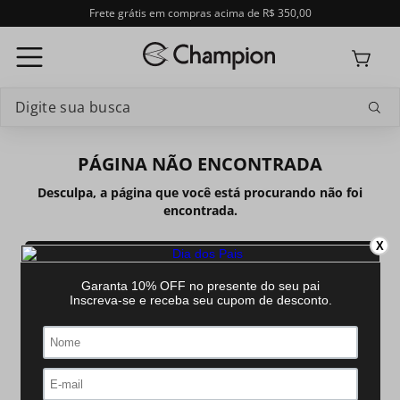
Frete grátis em compras acima de R$ 350,00
Digite sua busca
Termos mais buscados
PÁGINA NÃO ENCONTRADA
1
º
relogio feminino
Desculpa, a página que você está procurando não foi
encontrada.
2
º
relogio champion feminino
X
Voltar à página inicial
3
º
relogio masculino
4
º
troca-pulseira
5
º
relogio smartwatch
6
º
masculino