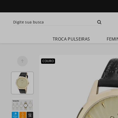
Digite sua busca
Termos mais busca
TROCA PULSEIRAS
FEMI
1
º
relogio 
feminino
2
º
relogio 
COURO
champion 
feminino
3
º
relogio 
masculino
4
º
troca-
pulseira
5
º
relogio 
smartwatch
6
º
ch30224