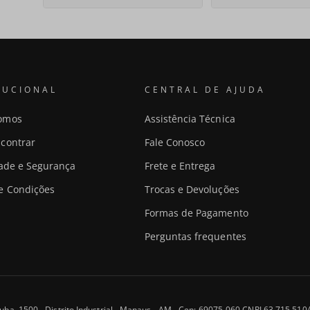
TUCIONAL
CENTRAL DE AJUDA
omos
Assistência Técnica
contrar
Fale Conosco
dade e Segurança
Frete e Entrega
e Condições
Trocas e Devoluções
Formas de Pagamento
Perguntas frequentes
uba, 1500 - Distrito Industrial - Manaus - AM - Cep: 69075-060 CNPJ 63.715.51