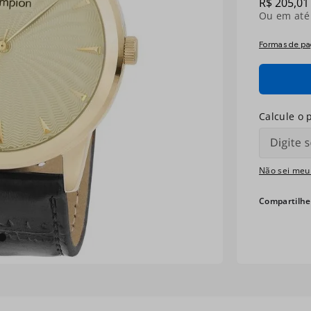
R$
205
,
01
Ou em at
Formas de p
Não sei meu