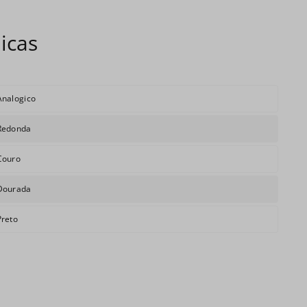
Analogico
Redonda
Couro
Dourada
Preto