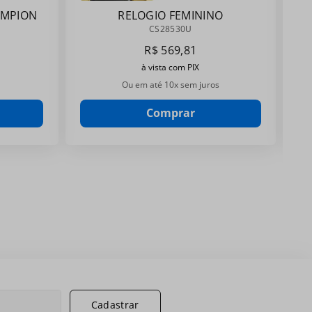
AMPION
RELOGIO FEMININO
CHAMPIONCS28530U
CS28530U
R$
569
,
81
à vista com PIX
Ou em até
10
x sem juros
Comprar
Cadastrar