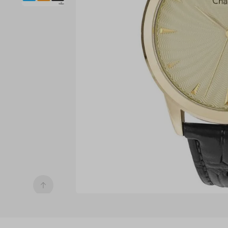
7
º
digital
8
º
masculino
9
º
relogio 
prata 
dourado
10
º
kit troca-
pulseira