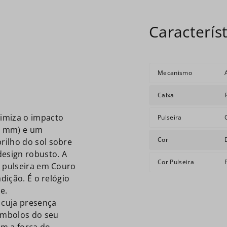
Mecanismo
Caixa
imiza o impacto
Pulseira
42 mm) e um
Cor
rilho do sol sobre
design robusto. A
Cor Pulseira
a pulseira em Couro
dição. É o relógio
e.
 cuja presença
símbolos do seu