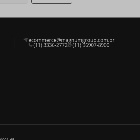
ecommerce@magnumgroup.com.br
(11) 3336-2772
(11) 96907-8900
0/0001-65