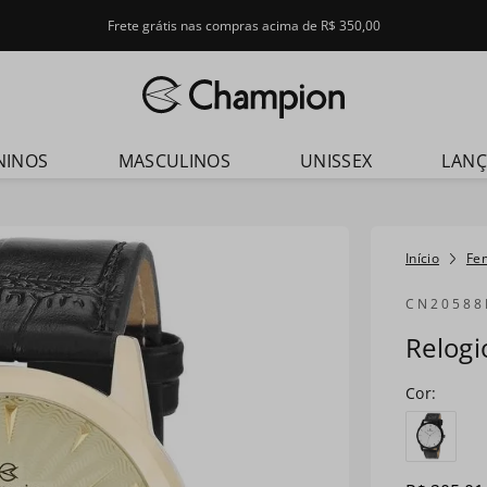
Frete grátis nas compras acima de R$ 350,00
dos
NINOS
MASCULINOS
UNISSEX
LAN
Fe
CN20588
Relog