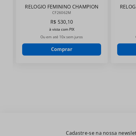
RELOGIO FEMININO CHAMPION
RELOG
CF26062M
CF26062M
R$
530
,
10
à vista com PIX
Ou em até
10
x sem juros
Comprar
Cadastre-se na nossa newslet