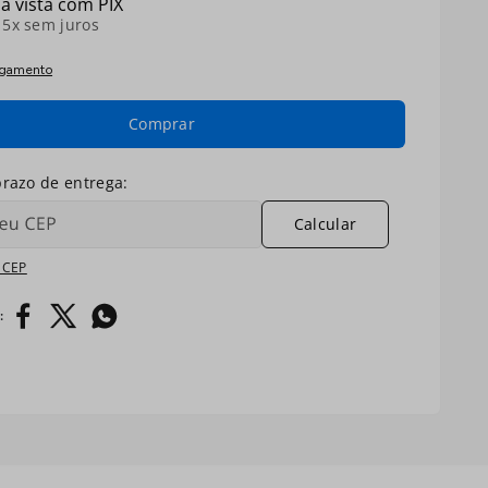
à vista com PIX
é
5
x sem juros
agamento
Comprar
Calcular
 CEP