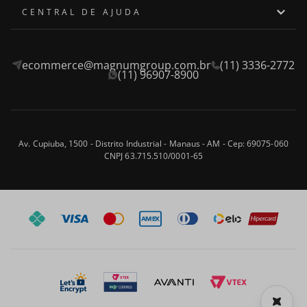
Quem somos
CENTRAL DE AJUDA
Onde encontrar
Assistência Técnica
ecommerce@magnumgroup.com.br
(11) 3336-2772
Privacidade e Segurança
Fale Conosco
(11) 96907-8900
Termos e Condições
Frete e Entrega
Blog
Trocas e Devoluções
Av. Cupiuba, 1500 - Distrito Industrial - Manaus - AM - Cep: 69075-060
CNPJ 63.715.510/0001-65
Formas de Pagamento
Perguntas frequentes