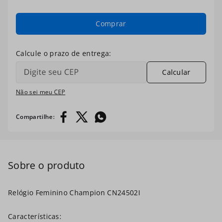
7
º
ch30224
Comprar
8
º
digital
9
º
masculino
Calcular
10
º
relogio prata dourado
Não sei meu CEP
Relógio Feminino Champion CN24502I
Características: