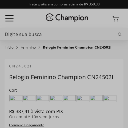
Frete grátis em compras acima de R$ 350,00
Digite sua busca
Termos mais buscados
Feminino
Relogio Feminino Champion CN24502I
1
º
relogio feminino
CN24502I
2
º
relogio champion feminino
Relogio Feminino Champion CN24502I
3
º
relogio masculino
4
º
troca-pulseira
5
º
feminino
R$
387
,
41
à vista com PIX
Ou em até
10
x sem juros
6
º
relogio smartwatch
Formas de pagamento