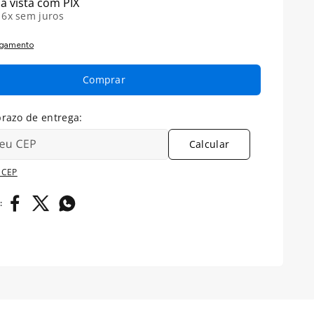
à vista com PIX
é
6
x sem juros
agamento
Comprar
Calcular
 CEP