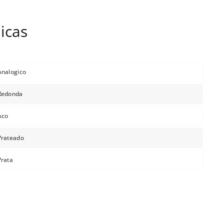
Analogico
Redonda
Aco
Prateado
Prata