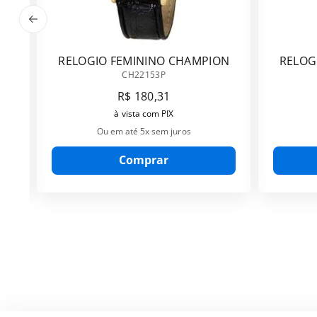
RELOGIO FEMININO CHAMPION
RELOG
CH22153P
CH22153P
R$
180
,
31
à vista com PIX
Ou em até
5
x sem juros
Comprar