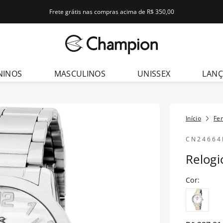
Frete grátis nas compras acima de R$ 350,00
dos
NINOS
MASCULINOS
UNISSEX
LAN
Fe
CN24664
Relog