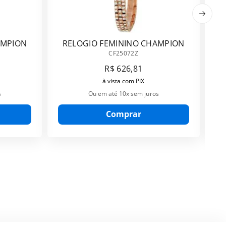
AMPION
RELOGIO FEMININO CHAMPION
CF25072Z
CF25072Z
R$
626
,
81
à vista com PIX
s
Ou em até
10
x sem juros
Comprar