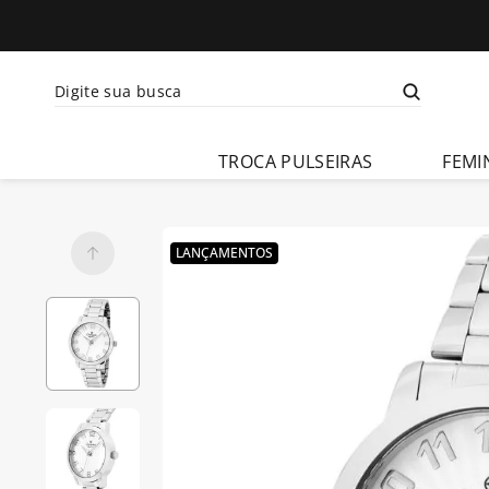
Digite sua busca
Termos mais busca
TROCA PULSEIRAS
FEMI
1
º
relogio 
feminino
2
º
relogio 
LANÇAMENTOS
champion 
feminino
3
º
relogio 
masculino
4
º
troca-
pulseira
5
º
relogio 
smartwatch
6
º
ch30224