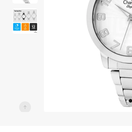
7
º
digital
8
º
masculino
9
º
relogio 
prata 
dourado
10
º
kit troca-
pulseira