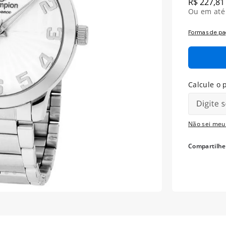
R$
227
,
81
Ou em at
Formas de p
Não sei meu