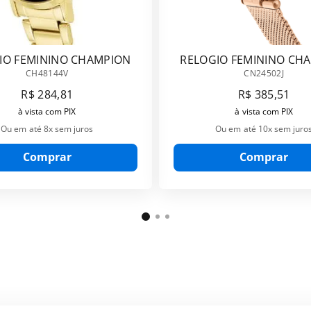
IO FEMININO CHAMPION
RELOGIO FEMININO CH
CH48144V
CN24502J
CH48144V
CN24502J
R$
284
,
81
R$
385
,
51
à vista com PIX
à vista com PIX
Ou em até
8
x sem juros
Ou em até
10
x sem juro
Comprar
Comprar