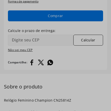
Formas de pagamento
7
º
masculino
8
º
ch30224
Comprar
9
º
kit troca-pulseira
10
º
relogio prata dourado
Calcular
Não sei meu CEP
Relógio Feminino Champion CN25814Z