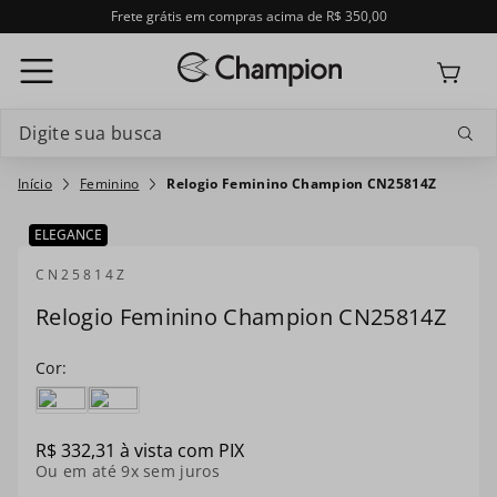
Frete grátis em compras acima de R$ 350,00
Digite sua busca
Termos mais buscados
Feminino
Relogio Feminino Champion CN25814Z
1
º
relogio feminino
ELEGANCE
2
º
relogio champion feminino
CN25814Z
Relogio Feminino Champion CN25814Z
3
º
relogio masculino
4
º
troca-pulseira
5
º
relogio smartwatch
R$
332
,
31
à vista com PIX
6
º
digital
Ou em até
9
x sem juros