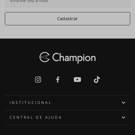
Cadastrar
INSTITUCIONAL
Quem somos
CENTRAL DE AJUDA
Onde encontrar
Assistência Técnica