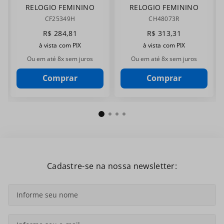
RELOGIO FEMININO
RELOGIO FEMININO
CHAMPION
CHAMPION
CF25349H
CH48073R
CF25349H
CH48073R
R$
284
,
81
R$
313
,
31
à vista com PIX
à vista com PIX
Ou em até
8
x sem juros
Ou em até
8
x sem juros
Comprar
Comprar
Cadastre-se na nossa newsletter: