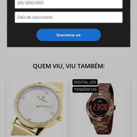
Caixa
Redonda
Pulseira
Aco
Cor
Rose
Cor Pulseira
Rose
QUEM VIU, VIU TAMBÉM:
DIGITAL LED
TENDÊNCIAS