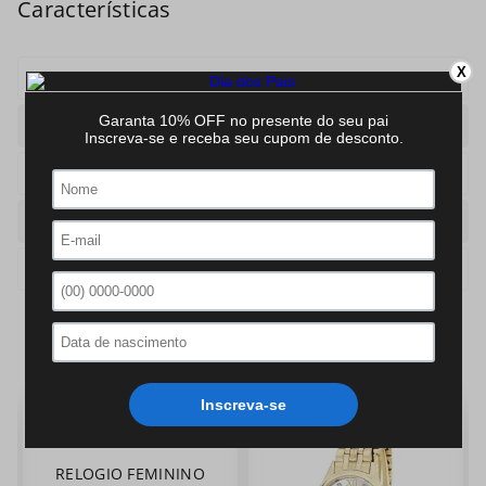
X
Mecanismo
Analogico
Caixa
Redonda
Pulseira
Aco
Cor
Especiais
Cor Pulseira
Especiais
QUEM VIU, VIU TAMBÉM:
RELOGIO FEMININO