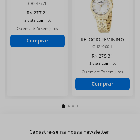
CHAMPION
CH24777L
CH24777L
R$
277
,
21
à vista com PIX
Ou em até
7
x sem juros
RELOGIO FEMININO
Comprar
CHAMPION
CH24900H
CH24900H
R$
275
,
31
à vista com PIX
Ou em até
7
x sem juros
Comprar
Cadastre-se na nossa newsletter: