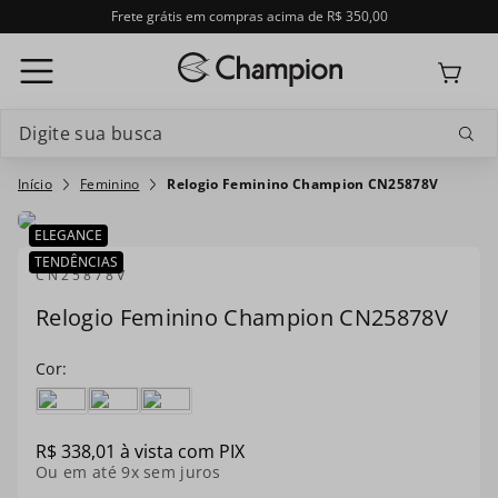
Frete grátis em compras acima de R$ 350,00
Digite sua busca
Termos mais buscados
Feminino
Relogio Feminino Champion CN25878V
1
º
relogio feminino
ELEGANCE
TENDÊNCIAS
2
º
relogio champion feminino
CN25878V
Relogio Feminino Champion CN25878V
3
º
relogio masculino
4
º
troca-pulseira
5
º
relogio smartwatch
R$
338
,
01
à vista com PIX
6
º
masculino
Ou em até
9
x sem juros