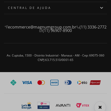
Quem somos
CENTRAL DE AJUDA
Onde encontrar
Assistência Técnica
ecommerce@magnumgroup.com.br
(11) 3336-2772
Privacidade e Segurança
Fale Conosco
(11) 96907-8900
Termos e Condições
Frete e Entrega
Blog
Trocas e Devoluções
Av. Cupiuba, 1500 - Distrito Industrial - Manaus - AM - Cep: 69075-060
CNPJ 63.715.510/0001-65
Formas de Pagamento
Perguntas frequentes