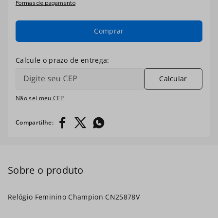
Formas de pagamento
7
º
digital
8
º
ch30224
Comprar
9
º
kit troca-pulseira
10
º
relogio prata dourado
Calcular
Não sei meu CEP
Relógio Feminino Champion CN25878V