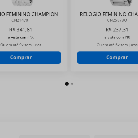
IO FEMININO CHAMPION
RELOGIO FEMININO CH
CN21470F
CN25878Q
CN21470F
CN25878Q
R$
341
,
81
R$
237
,
31
à vista com PIX
à vista com PIX
Ou em até
9
x sem juros
Ou em até
6
x sem juros
Comprar
Comprar