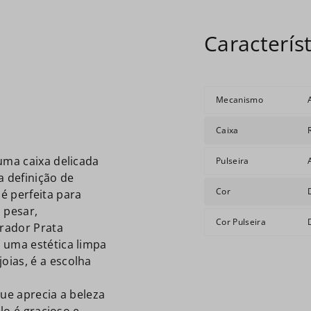
Mecanismo
Caixa
uma caixa delicada
Pulseira
 definição de
Cor
é perfeita para
 pesar,
Cor Pulseira
rador Prata
 uma estética limpa
ias, é a escolha
que aprecia a beleza