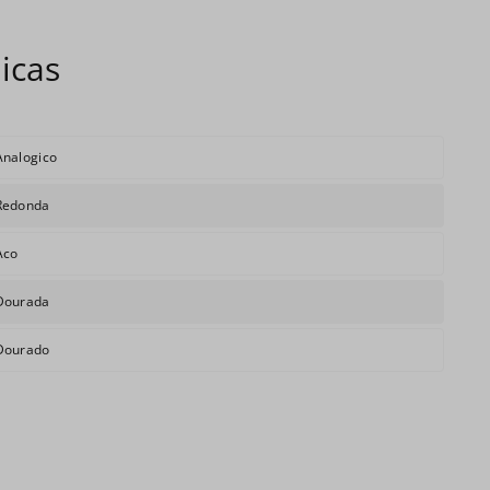
Analogico
Redonda
Aco
Dourada
Dourado