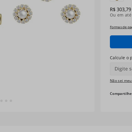
R$
303
,
79
Ou em at
Formas de p
Não sei meu