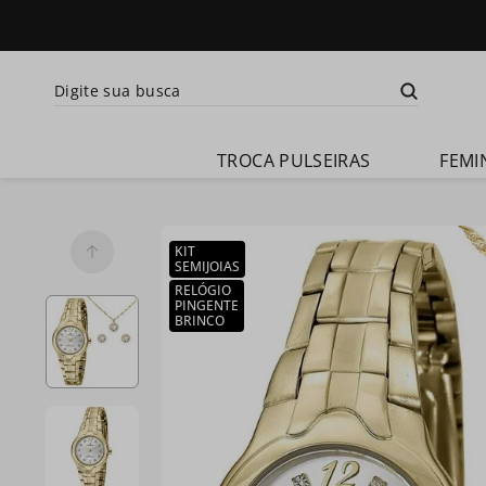
Digite sua busca
Termos mais busca
TROCA PULSEIRAS
FEMI
1
º
relogio 
feminino
2
º
relogio 
KIT
champion 
SEMIJOIAS
feminino
RELÓGIO
3
º
relogio 
PINGENTE
masculino
BRINCO
4
º
troca-
pulseira
5
º
relogio 
smartwatch
6
º
ch30224