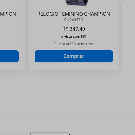
AMPION
RELOGIO FEMININO CHAMPION
CN24057D
CN24057D
R$
347
,
49
à vista com PIX
Ou em até
9
x sem juros
Comprar