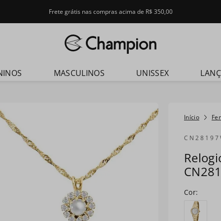
Frete grátis nas compras acima de R$ 350,00
dos
NINOS
MASCULINOS
UNISSEX
LAN
Fe
CN2819
Relog
CN28