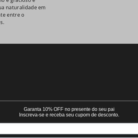
lo é gracioso e
ua naturalidade em
te entre o
s.