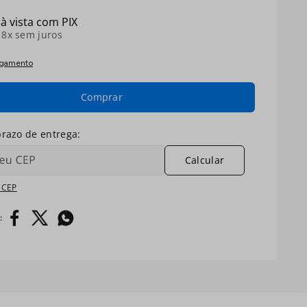
à vista com PIX
é
8
x sem juros
agamento
Comprar
Calcular
 CEP