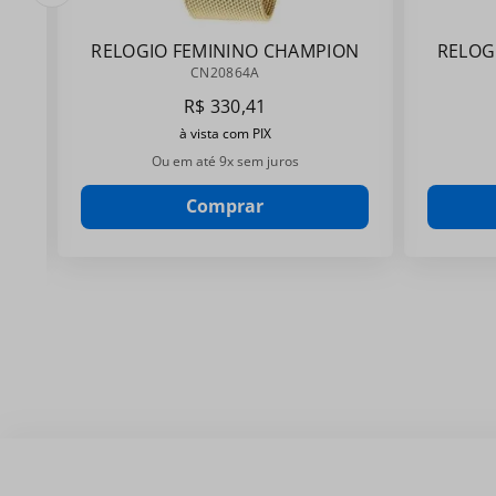
RELOGIO FEMININO CHAMPION
RELOG
CN20864A
CN20864A
R$
330
,
41
à vista com PIX
Ou em até
9
x sem juros
Comprar