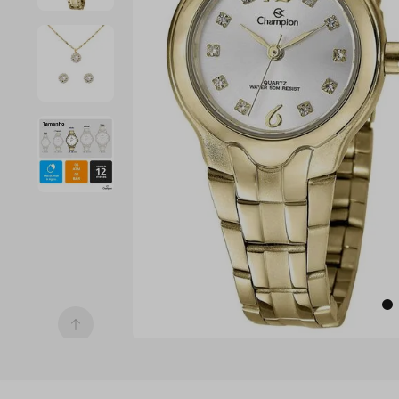
7
º
digital
8
º
masculino
9
º
relogio 
prata 
dourado
10
º
kit troca-
pulseira