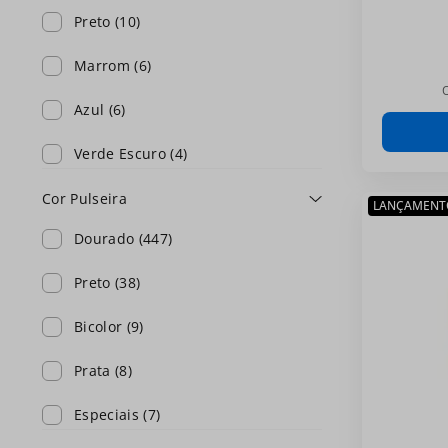
Preto
(
10
)
Marrom
(
6
)
Azul
(
6
)
Verde Escuro
(
4
)
Prateado
(
4
)
Cor Pulseira
LANÇAMENT
Dourado
(
447
)
Azul Royal
(
4
)
Preto
(
38
)
Azul Escuro
(
4
)
Bicolor
(
9
)
Rose
(
3
)
Prata
(
8
)
Branco
(
3
)
Especiais
(
7
)