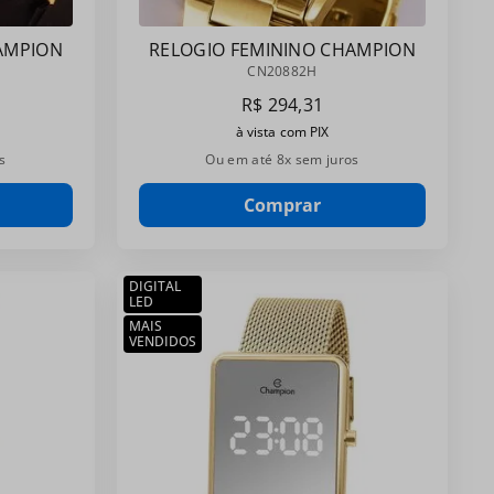
AMPION
RELOGIO FEMININO CHAMPION
RADO
DOURADO CN20882H
CN20882H
R$
294
,
31
à vista com PIX
s
Ou em até
8
x sem juros
Comprar
DIGITAL
LED
MAIS
VENDIDOS