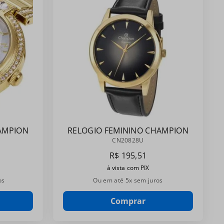
AMPION
RELOGIO FEMININO CHAMPION
CN20828U
CN20828U
R$
195
,
51
à vista com PIX
os
Ou em até
5
x sem juros
Comprar