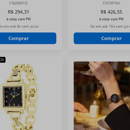
CN20891G
CF25876U
CN20891G
CF25876U
R$
294
,
31
R$
426
,
55
à vista com PIX
à vista com PIX
Ou em até
8
x sem juros
Ou em até
10
x sem jur
Comprar
Comprar
OS