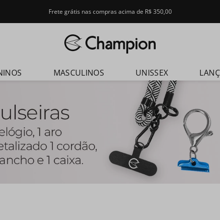
Frete grátis nas compras acima de R$ 350,00
dos
NINOS
MASCULINOS
UNISSEX
LAN