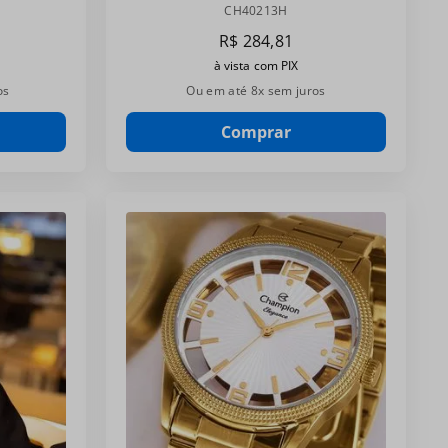
CH40213H
CH40213H
R$
284
,
81
à vista com PIX
os
Ou em até
8
x sem juros
Comprar