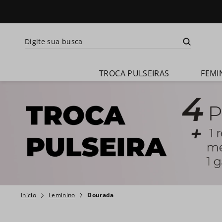
Digite sua busca
Termos mais busca
TROCA PULSEIRAS
FEMI
1
º
relogio 
feminino
2
º
relogio 
champion 
feminino
3
º
relogio 
masculino
4
º
troca-
pulseira
5
º
relogio 
Feminino
Dourada
smartwatch
6
º
ch30224