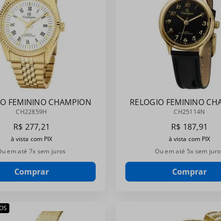
IO FEMININO CHAMPION
RELOGIO FEMININO CH
CH22859H
CH25114N
CH22859H
CH25114N
R$
277
,
21
R$
187
,
91
à vista com PIX
à vista com PIX
Ou em até
7
x sem juros
Ou em até
5
x sem juro
Comprar
Comprar
OS