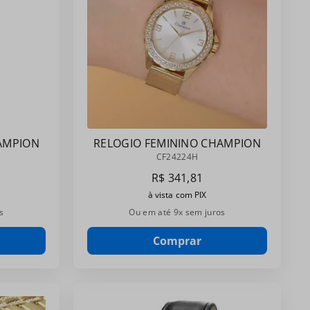
AMPION
RELOGIO FEMININO CHAMPION
CF24224H
CF24224H
R$
341
,
81
à vista com PIX
s
Ou em até
9
x sem juros
Comprar