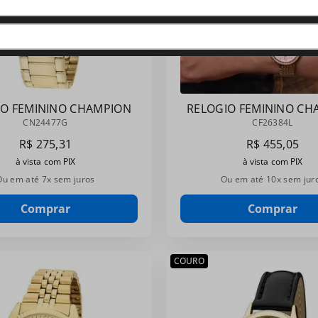
IO FEMININO CHAMPION
RELOGIO FEMININO CH
CN24477G
CF26384L
CN24477G
CF26384L
R$
275
,
31
R$
455
,
05
à vista com PIX
à vista com PIX
Ou em até
7
x sem juros
Ou em até
10
x sem jur
Comprar
Comprar
COURO