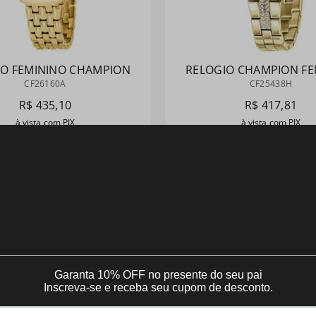
IO FEMININO CHAMPION
RELOGIO CHAMPION FE
ADO MOSTRADOR AZUL
DOURADO CRAVEJADO
CF26160A
CF25438H
CF26160A
TRABALHO E EVEN
R$
435
,
10
R$
417
,
81
à vista com PIX
à vista com PIX
u em até
10
x sem juros
Ou em até
10
x sem jur
Comprar
Comprar
LANÇAMENTOS