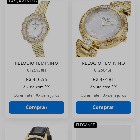
LANÇAMENTOS
RELOGIO FEMININO
RELOGIO FEMININO
CHAMPION
CHAMPION
CF25938H
CF25045H
CF25938H
CF25045H
R$
426
,
55
R$
474
,
81
à vista com PIX
à vista com PIX
Ou em até
10
x sem juros
Ou em até
10
x sem juros
Comprar
Comprar
ELEGANCE