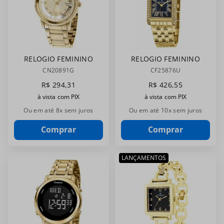
7
º
digital
8
º
masculino
9
º
relogio prata dourado
RELOGIO FEMININO
RELOGIO FEMININO
CHAMPION
CHAMPION
CN20891G
CF25876U
10
º
kit troca-pulseira
CN20891G
CF25876U
R$
294
,
31
R$
426
,
55
à vista com PIX
à vista com PIX
Ou em até
8
x sem juros
Ou em até
10
x sem juros
Comprar
Comprar
LANÇAMENTOS