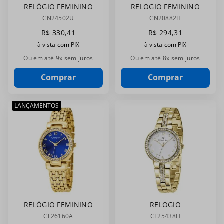
RELÓGIO FEMININO
RELOGIO FEMININO
CHAMPION
CHAMPION
CN24502U
CN20882H
SOFISTICADO
DOURADO
R$
330
,
41
R$
294
,
31
DOURADO
CN20882H
à vista com PIX
à vista com PIX
CN24502U
Ou em até
9
x sem juros
Ou em até
8
x sem juros
Comprar
Comprar
LANÇAMENTOS
RELÓGIO FEMININO
RELOGIO
CHAMPION
CHAMPION
CF26160A
CF25438H