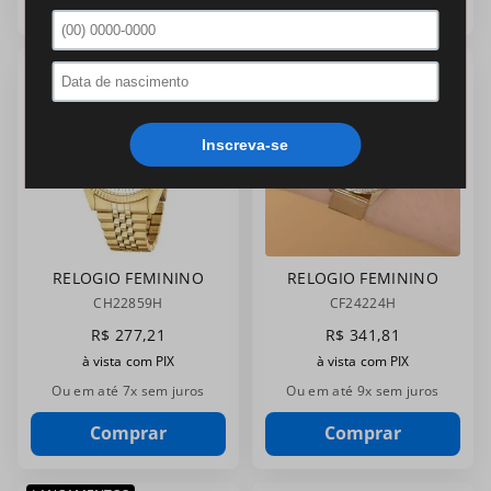
RELOGIO FEMININO
RELOGIO FEMININO
CHAMPION
CHAMPION
CH22859H
CF24224H
CH22859H
CF24224H
R$
277
,
21
R$
341
,
81
à vista com PIX
à vista com PIX
Ou em até
7
x sem juros
Ou em até
9
x sem juros
Comprar
Comprar