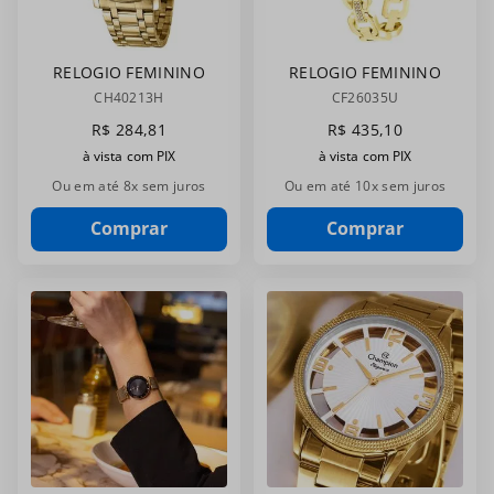
RELOGIO FEMININO
RELOGIO FEMININO
CHAMPION
CHAMPION
CH40213H
CF26035U
CH40213H
CF26035U
R$
284
,
81
R$
435
,
10
à vista com PIX
à vista com PIX
Ou em até
8
x sem juros
Ou em até
10
x sem juros
Comprar
Comprar