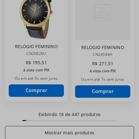
RELOGIO FEMININO
RELOGIO FEMININO
CHAMPION
CHAMPION
CN20828U
CN24584H
CN20828U
MA32943T
R$
195
,
51
R$
271
,
51
à vista com PIX
à vista com PIX
Ou em até
5
x sem juros
Ou em até
7
x sem juros
Comprar
Comprar
Exibindo
18 de 447
produtos
Mostrar mais produtos