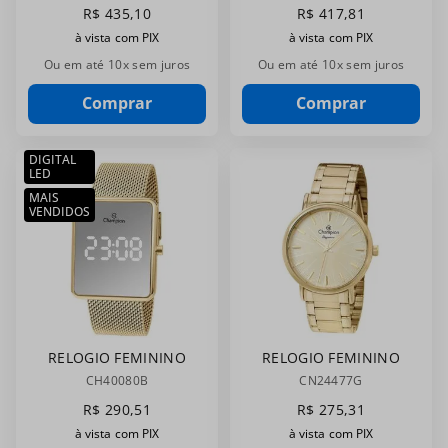
DOURADO
FEMININO
R$
435
,
10
R$
417
,
81
MOSTRADOR AZUL
DOURADO
à vista com PIX
à vista com PIX
CF26160A
CRAVEJADO PARA
TRABALHO E
Ou em até
10
x sem juros
Ou em até
10
x sem juros
EVENTOS
Comprar
Comprar
DIGITAL
LED
MAIS
VENDIDOS
RELOGIO FEMININO
RELOGIO FEMININO
CHAMPION
CHAMPION
CH40080B
CN24477G
CH40080B
CN24477G
R$
290
,
51
R$
275
,
31
à vista com PIX
à vista com PIX